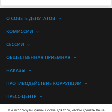
О СОВЕТЕ ДЕПУТАТОВ
КОМИССИИ
СЕССИИ
ОБЩЕСТВЕННАЯ ПРИЕМНАЯ
НАКАЗЫ
ПРОТИВОДЕЙСТВИЕ КОРРУПЦИИ
ПРЕСС-ЦЕНТР
© Совет депутатов города
Мы используем файлы Cookie для того, чтобы сделать Ваше