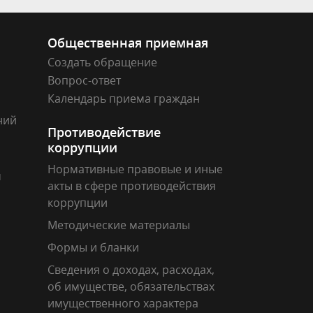
Общественная приемная
Создать обращение
Вопрос-ответ
Календарь приема граждан
ний
Противодействие
коррупции
Нормативные правовые и иные
м
акты в сфере противодействия
коррупции
Методические материалы
Формы и бланки
Сведения о доходах, расходах,
об имуществе, обязательствах
имущественного характера