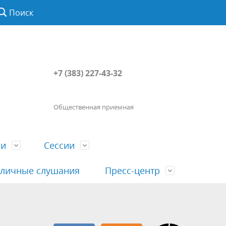
Поиск
+7 (383) 227-43-32
Общественная приемная
ии
Сессии
личные слушания
Пресс-центр
История
Порядок посещения сессии
Сведения о доходах, расходах, об
Наша "Прямая линия"
вета
гражданами
имуществе, обязательствах