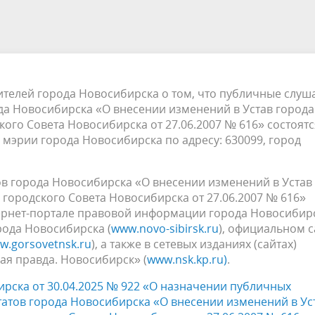
а
Аппарат Совета депутатов
ов предыдущих созывов
Порядок обжалования норма
ция о проверках
Контакты
 связь для сообщений о
правовых документов и иных
Сведения об использовании 
коррупции
решений
выделяемых бюджетных сред
телей города Новосибирска о том, что публичные слуш
да Новосибирска «О внесении изменений в Устав города
го Совета Новосибирска от 27.06.2007 № 616» состоятс
е мэрии города Новосибирска по адресу: 630099, город
ов города Новосибирска «О внесении изменений в Устав
городского Совета Новосибирска от 27.06.2007 № 616»
рнет-портале правовой информации города Новосибир
рода Новосибирска (
www.novo-sibirsk.ru
), официальном с
w.gorsovetnsk.ru
), а также в сетевых изданиях (сайтах)
ая правда. Новосибирск» (
www.nsk.kp.ru)
.
рска от 30.04.2025 № 922 «О назначении публичных
татов города Новосибирска «О внесении изменений в Ус