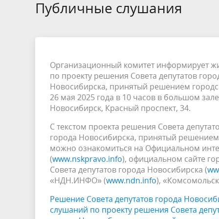
Избирательные округа
Контакты
Структур
Публичные слушания
депутат
Отчет о работе
Информа
Комиссия по вопросам
Обратная
муниципальной службы
фактах 
Организационный комитет информирует жи
по проекту решения Совета депутатов горо
Новосибирска, принятый решением городско
26 мая 2025 года в 10 часов в большом зал
Новосибирск, Красный проспект, 34.
С текстом проекта решения Совета депутат
города Новосибирска, принятый решением 
можно ознакомиться на Официальном инте
(
www.nskpravo.info
), официальном сайте го
Совета депутатов города Новосибирска (
ww
«НДН.ИНФО» (
www.ndn.info
), «Комсомольск
Решение Совета депутатов города Новосиби
слушаний по проекту решения Совета депу