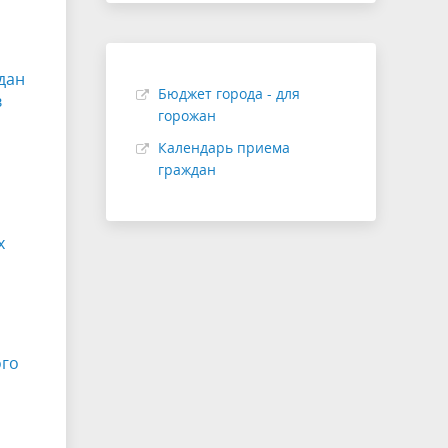
дан
Бюджет города - для
в
горожан
Календарь приема
граждан
х
ого