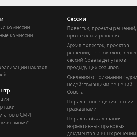
ии
Сессии
ые комиссии
Повестки, проекты решений,
ные комиссии
протоколы и решения
Архив повесток, проектов
решений, протоколов, реше
сессий Совета депутатов
реализации наказов
предыдущих созывов
лей
Сведения о признании судо
недействующими решений
ентр
Совета
ация
Порядок посещения сессии
ртажи
гражданами
утатов в СМИ
Порядок обжалования
ямая линия"
нормативных правовых
документов и иных решений