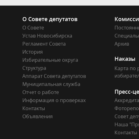
О Совете депутатов
Комисс
О Совете
Постоянн
Устав Новосибирска
Специаль
Регламент Совета
Архив
История
Наказы
Избирательные округа
Структура
Карта по 
избирате
Аппарат Совета депутатов
Муниципальная служба
Пресс-ц
Отчет о работе
Информация о проверках
Аккредит
Контакты
Фоторепо
Объявления
Совет деп
Наша "Пр
Контакты