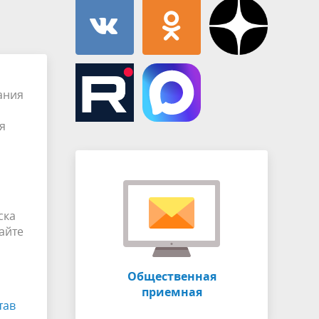
Муниципальная служба
имущественного характера
тивных
Объявления
Советом
Информационные материалы
ств
ания
я
ска
айте
Общественная
приемная
тав