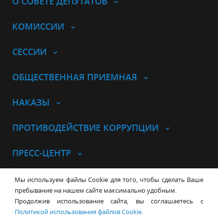
О СОВЕТЕ ДЕПУТАТОВ
КОМИССИИ
СЕССИИ
ОБЩЕСТВЕННАЯ ПРИЕМНАЯ
НАКАЗЫ
ПРОТИВОДЕЙСТВИЕ КОРРУПЦИИ
ПРЕСС-ЦЕНТР
© Совет депутатов города
Мы используем файлы Cookie для того, чтобы сделать Ваше
Новосибирска
Контакты
Карта сайта
пребывание на нашем сайте максимально удобным.
Продолжив использование сайта, вы соглашаетесь с
630099, г. Новосибирск, Красный
Политикой использования файлов Cookie
.
проспект, 34