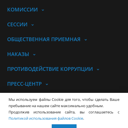
КОМИССИИ
СЕССИИ
ОБЩЕСТВЕННАЯ ПРИЕМНАЯ
НАКАЗЫ
ПРОТИВОДЕЙСТВИЕ КОРРУПЦИИ
ПРЕСС-ЦЕНТР
© Совет депутатов города
Мы используем файлы Cookie для того, чтобы сделать Ваше
Новосибирска
Контакты
Карта сайта
пребывание на нашем сайте максимально удобным.
Продолжив использование сайта, вы соглашаетесь с
630099, г. Новосибирск, Красный
Политикой использования файлов Cookie
.
проспект, 34
+7 (383) 227-43-32