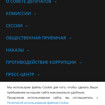
О СОВЕТЕ ДЕПУТАТОВ
КОМИССИИ
СЕССИИ
ОБЩЕСТВЕННАЯ ПРИЕМНАЯ
НАКАЗЫ
ПРОТИВОДЕЙСТВИЕ КОРРУПЦИИ
ПРЕСС-ЦЕНТР
© Совет депутатов города
Мы используем файлы Cookie для того, чтобы сделать Ваше
Новосибирска
Контакты
Карта сайта
пребывание на нашем сайте максимально удобным.
Продолжив использование сайта, вы соглашаетесь с
630099, г. Новосибирск, Красный
Политикой использования файлов Cookie
.
проспект, 34