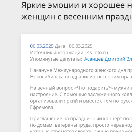
Избирательные округа
Контакты
Структур
Яркие эмоции и хорошее н
депутат
Отчет о работе
Информа
женщин с весенним празд
Комиссия по вопросам
Обратная
муниципальной службы
фактах 
06.03.2025
Дата: 06.03.2025
Источник информации: 4s-info.ru
Упомянутые депутаты:
Асанцев Дмитрий В
Накануне Международного женского дня пр
Новосибирска поздравили с весенним пра
На вечный вопрос «Что подарить?» мужчин
настроение. С помощью заслуженного колл
организовали яркий и вместе с тем по-русс
Ефремова.
Приглашение на праздничный концерт пол
по домам, ветераны труда, просто неравн
которые стремятся сделать лучше придомов