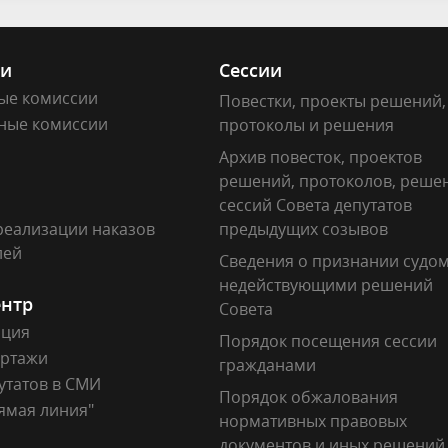
ии
Сессии
ые комиссии
Повестки, проекты решений,
ные комиссии
протоколы и решения
Архив повесток, проектов
решений, протоколов, реше
сессий Совета депутатов
реализации наказов
предыдущих созывов
лей
Сведения о признании судо
недействующими решений
ентр
Совета
ация
Порядок посещения сессии
ртажи
гражданами
утатов в СМИ
Порядок обжалования
ямая линия"
нормативных правовых
документов и иных решений