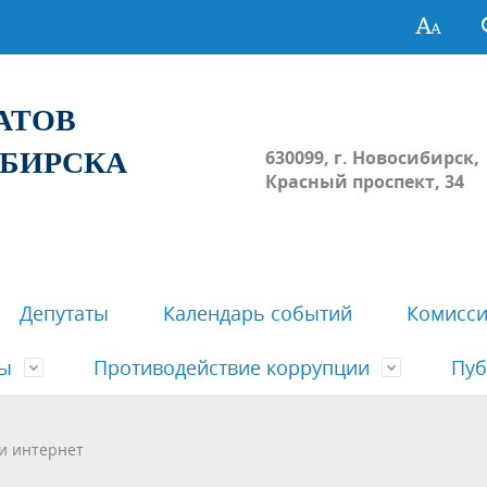
ТАТОВ
ИБИРСКА
630099, г. Новосибирск,
Красный проспект, 34
Депутаты
Календарь событий
Комисс
зы
Противодействие коррупции
Пуб
овосибирска
ьные комиссии
весток, проектов решений,
твет
еские материалы
ортажи
Регламент Совета
Архив
Сведения о признании судом
Календарь приема граждан
Формы и бланки
Совет депутатов в СМИ
и интернет
ов, решений сессий Совета
недействующими решений Со