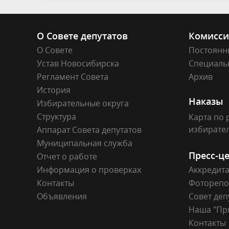
О Совете депутатов
Комисс
О Совете
Постоянн
Устав Новосибирска
Специаль
Регламент Совета
Архив
История
Наказы
Избирательные округа
Структура
Карта по 
избирате
Аппарат Совета депутатов
Муниципальная служба
Пресс-ц
Отчет о работе
Информация о проверках
Аккредит
Контакты
Фоторепо
Объявления
Совет деп
Наша "Пр
Контакты